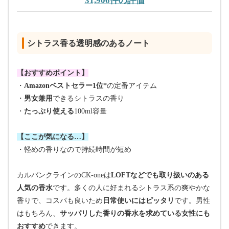
31,906件の評価
シトラス香る透明感のあるノート
【おすすめポイント】
・
Amazonベストセラー1位*
の定番アイテム
・
男女兼用
できるシトラスの香り
・
たっぷり使える
100ml容量
【ここが気になる…】
・軽めの香りなので持続時間が短め
カルバンクラインのCK-oneは
LOFTなどでも取り扱いのある
人気の香水
です。多くの人に好まれるシトラス系の爽やかな
香りで、コスパも良いため
日常使いにはピッタリ
です。男性
はもちろん、
サッパリした香りの香水を求めている女性にも
おすすめ
できます。