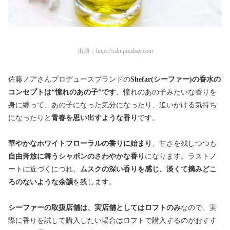
出典：
https://cdn.pixabay.com
佐藤ノアさんプロデュースブランドの
Shefar(シーファー)の香水の
コンセプトは“憧れのあの子”です
。憧れのあの子みたいな香りを
身に纏って、あの子になった気分になったり、追いかける気持ち
になったりと
青春を思い出すような香り
です。
華やかなホワイトフローラルの香りに始まり
、甘さを残しつつも
自由奔放に舞うシャボンのさわやかな香り
になります。ラストノ
ートに近づくにつれ、
ムスクの深い香りを感じ、淡くて摘みどこ
ろのないような余韻
を残します。
シーファーの取扱店舗は、実店舗としてはロフトのみ
なので、実
際に香りを試して購入したい場合はロフトで購入するのがおすす