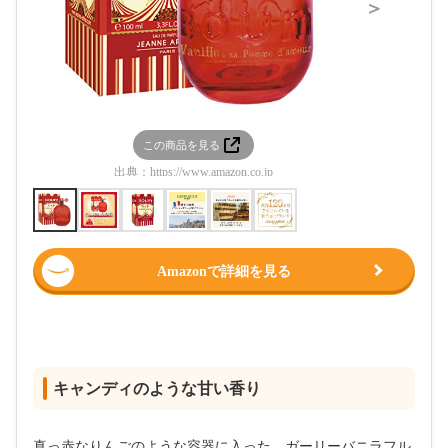
＞
この商品を見る
この
出典：
https://www.amazon.co.jp
出典：
htt
Amazonで詳細を見る
キャンディのような甘い香り
真っ赤なりんごのような容器に入った、ガーリーバニラフル