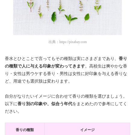
出典：
https://pixabay.com
香水とひとことで言ってもその種類は実にさまざまであり、
香り
の種類で人に与える印象が変わってきます
。高校生は爽やかな香
り・女性は男ウケする香り・男性は女性に好印象を与える香りな
ど、用途でも選択肢は変わります。
自分がなりたいイメージに合わせて香りの種類を選びましょう。
以下に
香り別の印象や、似合う年代
をまとめたので参考にしてく
ださい。
香りの種類
イメージ