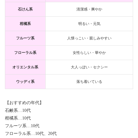
石けん系
清潔感・爽やか
柑橘系
明るい・元気
フルーツ系
人懐っこい・親しみやすい
フローラル系
女性らしい・華やか
オリエンタル系
大人っぽい・セクシー
ウッディ系
落ち着いている
【おすすめの年代】
石鹸系…10代
柑橘系…10代
フルーツ系…10代
フローラル系…10代、20代