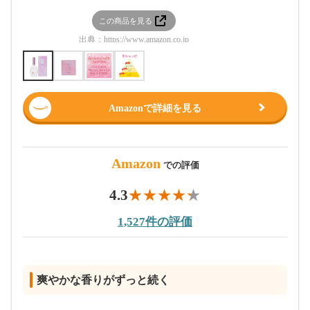
この商品を見る
この
出典：
https://www.amazon.co.jp
出典：
htt
Amazonで詳細を見る
Amazon
での評価
4.3
1,527件の評価
爽やかな香りがずっと続く