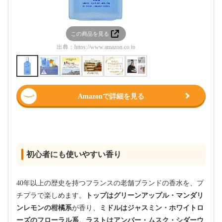
この商品を見る
この
出典：
https://www.amazon.co.jp
出典：
htt
Amazonで詳細を見る
初心者にも使いやすい香り
40年以上の歴史を持つフランスの老舗ブランドの香水を、プ
チプラで楽しめます。
トップはグリーンアップル・マンダリ
ンレモンの柑橘系
が香り、
ミドルはジャスミン・ホワイトロ
ーズのフローラル系
。
ラストはアンバー・ムスク・シダーウ