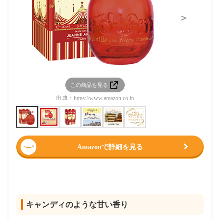
＞
この商品を見る
この
出典：
https://www.amazon.co.jp
出典：
htt
Amazonで詳細を見る
キャンディのような甘い香り