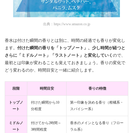
出典：
https://www.amazon.co.jp
香水は付けた瞬間の香りとは別に、時間の経過でも香りが変化し
ます。
付けた瞬間の香りを「トップノート」、少し時間が経つと
さらに「ミドルノート」「ラストノート」と変化していく
ので、
最初とは印象が変わることも覚えておきましょう。香りの変化で
どう変わるのか、時間目安と一緒に紹介します。
段階
時間目安
香りの特徴
トップノ
付けた瞬間から10
第一印象を決める香り（柑橘系・
ート
分程度
スパイシー系）
ミドルノ
付けてから2時間～
香水のメインとなる香り（フロー
ート
3時間程度
ラル系）