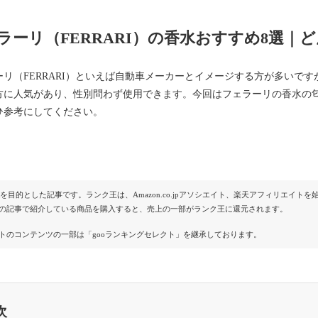
ラーリ（FERRARI）の香水おすすめ8選｜
ーリ（FERRARI）といえば自動車メーカーとイメージする方が多いで
方に人気があり、性別問わず使用できます。今回はフェラーリの香水の
ひ参考にしてください。
Rを目的とした記事です。ランク王は、Amazon.co.jpアソシエイト、楽天アフィリエイ
の記事で紹介している商品を購入すると、売上の一部がランク王に還元されます。
トのコンテンツの一部は「gooランキングセレクト」を継承しております。
次