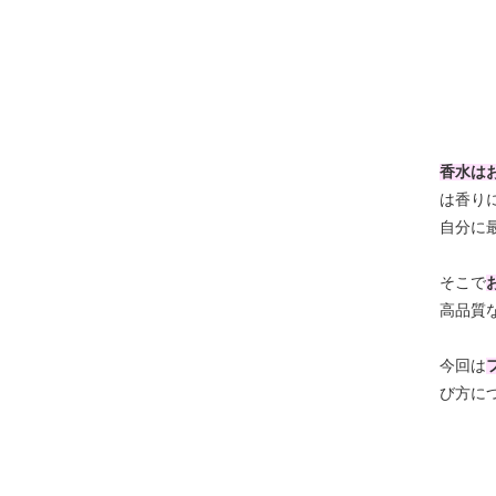
香水は
は香り
自分に
そこで
高品質
今回は
び方に