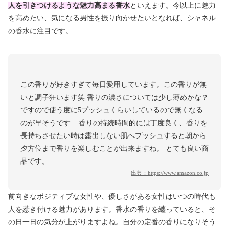
人を引きつけるような魅力高まる香水
といえます。今以上に魅力
を高めたい、気になる男性を振り向かせたいとなれば、シャネル
の香水に注目です。
この香りが好きすぎて毎日愛用しています。この香りが無
いと調子狂います笑 香りの濃さについては少し薄めかな？
ですので使う度に5プッシュくらいしているので無くなる
のが早そうです... 香りの持続時間的には丁度良く、香りを
長持ちさせたい時は露出しない肌へプッシュすると朝から
夕方位まで香りを楽しむことが出来ますね。 とても良い商
品です。
出典：
https://www.amazon.co.jp
前向きなポジティブな女性や、優しさがある女性はいつの時代も
人を惹き付ける魅力があります。香水の香りを纏っていると、そ
の日一日の気分が上がりますよね。自分の定番の香りになりそう