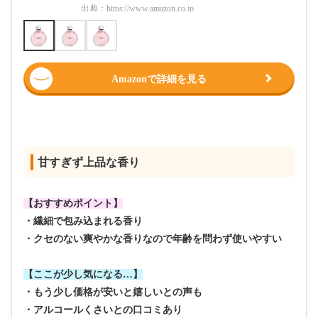
出典：
https://www.amazon.co.jp
出典：
htt
Amazonで詳細を見る
甘すぎず上品な香り
【おすすめポイント】
・繊細で包み込まれる香り
・クセのない爽やかな香りなので年齢を問わず使いやすい
【ここが少し気になる…】
・もう少し価格が安いと嬉しいとの声も
・アルコールくさいとの口コミあり