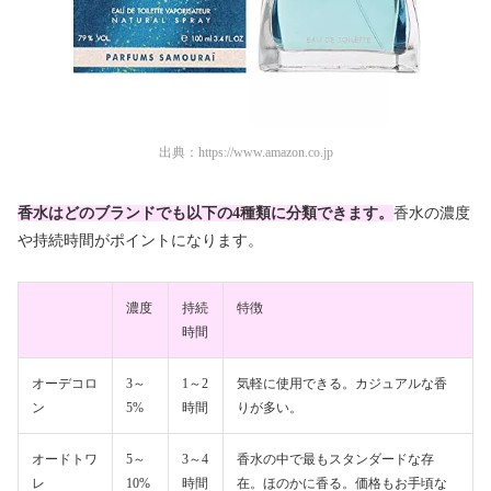
出典：
https://www.amazon.co.jp
香水はどのブランドでも以下の4種類に分類できます。
香水の濃度
や持続時間がポイントになります。
濃度
持続
特徴
時間
オーデコロ
3～
1～2
気軽に使用できる。カジュアルな香
ン
5%
時間
りが多い。
オードトワ
5～
3～4
香水の中で最もスタンダードな存
レ
10%
時間
在。ほのかに香る。価格もお手頃な