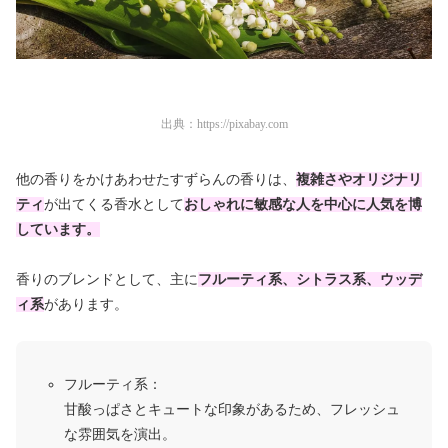
出典：
https://pixabay.com
他の香りをかけあわせたすずらんの香りは、
複雑さやオリジナリ
ティ
が出てくる香水として
おしゃれに敏感な人を中心に人気を博
しています。
香りのブレンドとして、主に
フルーティ系、シトラス系、ウッデ
ィ系
があります。
フルーティ系：
甘酸っぱさとキュートな印象があるため、フレッシュ
な雰囲気を演出。