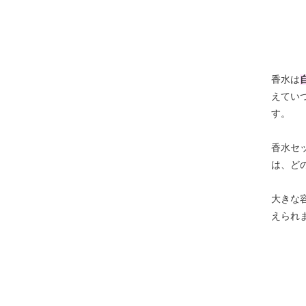
香水は
えてい
す。
香水セ
は、ど
大きな
えられ