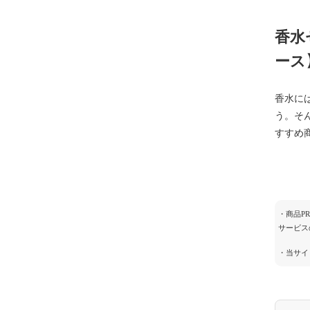
香水
ース
香水に
う。そ
すすめ
・商品P
サービス
・当サイ