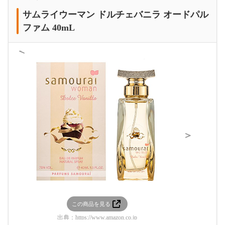
サムライウーマン ドルチェバニラ オードパル
ファム 40mL
＜
＞
この商品を見る
この
出典：
https://www.amazon.co.jp
出典：
htt