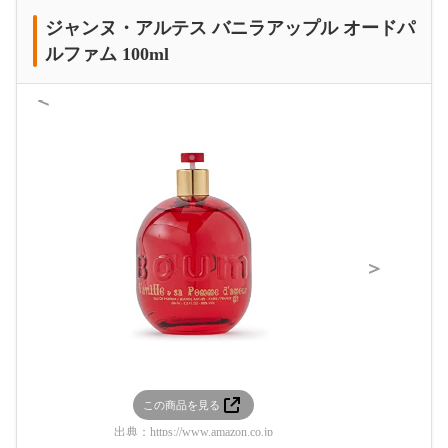
ジャンヌ・アルテス バニラアップル オードパ
ルファム 100ml
＜
＞
この商品を見る
この
出典：
https://www.amazon.co.jp
出典：
htt