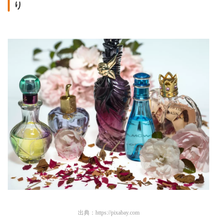
り
出典：
https://pixabay.com