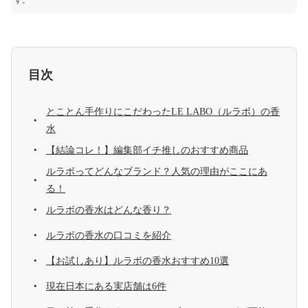
す。
目次
とことん手作りにこだわったLE LABO（ルラボ）の香
水
【結論コレ！】編集部イチ推しのおすすめ商品
ルラボってどんなブランド？人気の理由がここにあ
る！
ルラボの香水はどんな香り？
ルラボの香水の口コミを紹介
【お試しあり】ルラボの香水おすすめ10選
現在日本にある実店舗は6件