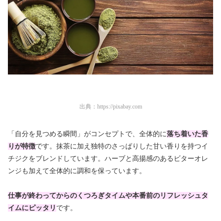
出典：
https://pixabay.com
「自分を見つめる瞬間」がコンセプトで、全体的に
落ち着いた香
りが特徴
です。抹茶に加え独特のさっぱりした甘い香りを持つイ
チジクをブレンドしています。ハーブと高揚感のあるビターオレ
ンジも加えて全体的に調和を保っています。
仕事が終わってからのくつろぎタイムや本番前のリフレッシュタ
イムにピッタリ
です。