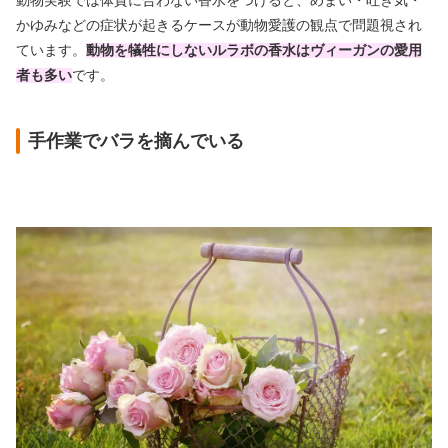
動物実験では体質に合わない香水をつけると、めまい・吐き気・
かゆみなどの症状が起きるケースが動物愛護の観点で問題視され
ています。
動物を犠牲にしないルラボの香水
はヴィーガンの愛用
者も
多い
です。
手作業でバラを摘んでいる