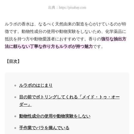
出典：
https://pixabay.com
ルラボの香水は、なるべく天然由来の製造を心がけているのが特
徴です。動物性成分の使用や動物実験をしないため、化学薬品に
抵抗を持つ方や動物愛護者におすすめです。香りの
強引な抽出方
法に頼らない丁寧な作り方
もルラボが持つ魅力
です。
【目次】
ルラボのはじまり
目の前でボトリングしてくれる「メイド・トゥ・オー
ダー」
動物性成分の使用や動物実験をしない
手作業でバラを摘んでいる