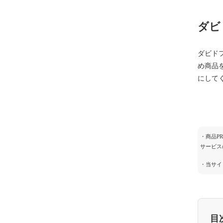
ダビ
ダビド
め商品
にして
・商品P
サービス
・当サイ
目