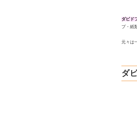
ダビド
プ・紙
元々は
ダ