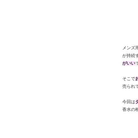
メンズ
が持続
がいい
そこで
売られ
今回は
香水の