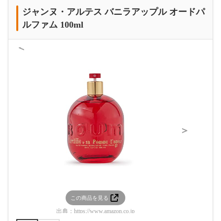
ジャンヌ・アルテス バニラアップル オードパ
ルファム 100ml
＜
＞
この商品を見る
この
出典：
https://www.amazon.co.jp
出典：
htt